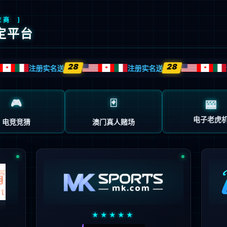
关于fun88乐天使
新闻中心
创新发展
产品服务